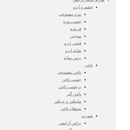
چشم و ابرو
مژه مصنوعی
چسب مژه
فرمژه
موچین
قیچی ابرو
شانه ابرو
برس سایه
ناخن
ناخن مصنوعی
چسب ناخن
برچسب ناخن
ناخن گیر
مانیکور و پدیکور
سوهان ناخن
صورت
براش آرایشی