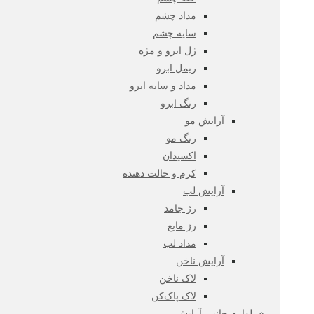
مداد چشم
سایه چشم
ژل ابرو و مژه
ریمل ابرو
مداد و سایه ابرو
رنگ ابرو
آرایش مو
رنگ مو
اکسیدان
کرم و حالت دهنده
آرایش لب
رژ جامد
رژ مایع
مداد لب
آرایش ناخن
لاک ناخن
لاک پاک‌کن
لوازم جانبی آرایش