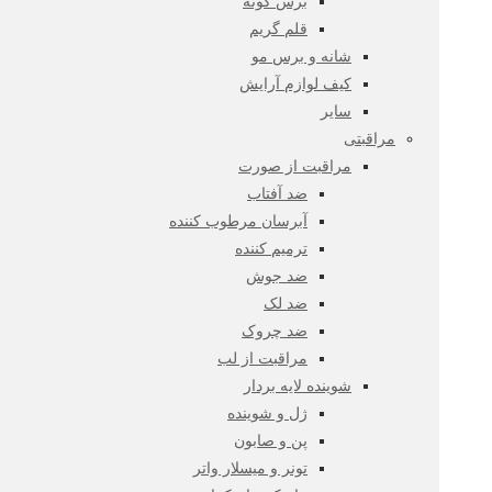
برس گونه
قلم گریم
شانه و برس مو
کیف لوازم آرایش
سایر
مراقبتی
مراقبت از صورت
ضد آفتاب
آبرسان مرطوب کننده
ترمیم کننده
ضد جوش
ضد لک
ضد چروک
مراقبت از لب
شوینده لایه بردار
ژل و شوینده
پن و صابون
تونر و میسلار واتر