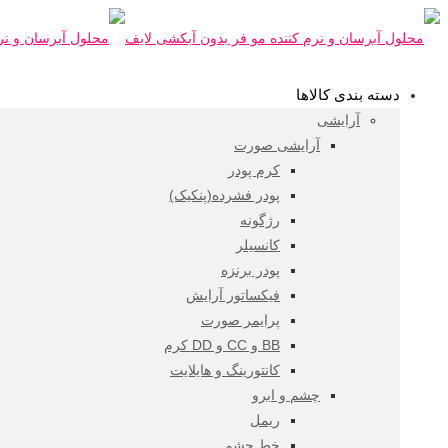
دسته بندی کالاها
آرایشی
آرایشی صورت
کرم پودر
پودر فشرده(پنکیک)
رژگونه
کانسیلر
پودر برنزه
فیکساتور آرایش
پرایمر صورت
BB و CC و DD کرم
کانتورینگ و هایلایت
چشم و ابرو
ریمل
خط چشم