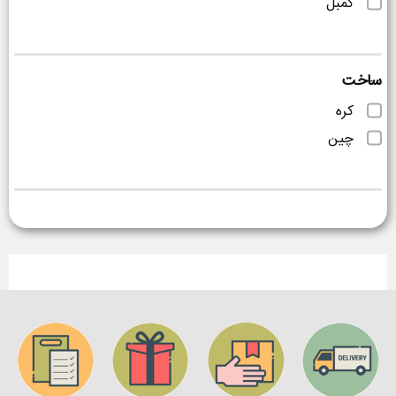
کمبل
ساخت
کره
چین