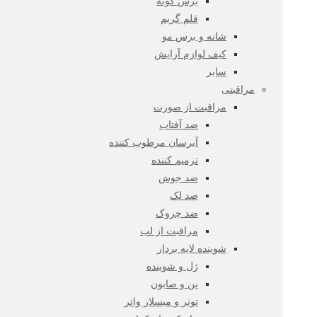
برس گونه
قلم گریم
شانه و برس مو
کیف لوازم آرایش
سایر
مراقبتی
مراقبت از صورت
ضد آفتاب
آبرسان مرطوب کننده
ترمیم کننده
ضد جوش
ضد لک
ضد چروک
مراقبت از لب
شوینده لایه بردار
ژل و شوینده
پن و صابون
تونر و میسلار واتر