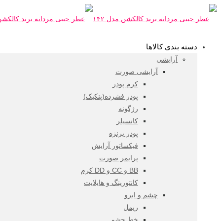
دسته بندی کالاها
آرایشی
آرایشی صورت
کرم پودر
پودر فشرده(پنکیک)
رژگونه
کانسیلر
پودر برنزه
فیکساتور آرایش
پرایمر صورت
BB و CC و DD کرم
کانتورینگ و هایلایت
چشم و ابرو
ریمل
خط چشم