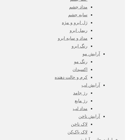
مداد چشم
سایه چشم
ژل ابرو و مژه
ریمل ابرو
مداد و سایه ابرو
رنگ ابرو
آرایش مو
رنگ مو
اکسیدان
کرم و حالت دهنده
آرایش لب
رژ جامد
رژ مایع
مداد لب
آرایش ناخن
لاک ناخن
لاک پاک‌کن
لوازم جانبی آرایش