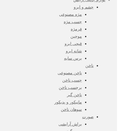
چشم و ابرو
مژه مصنوعی
چسب مژه
فرمژه
موچین
قیچی ابرو
شانه ابرو
برس سایه
ناخن
ناخن مصنوعی
چسب ناخن
برچسب ناخن
ناخن گیر
مانیکور و پدیکور
سوهان ناخن
صورت
براش آرایشی