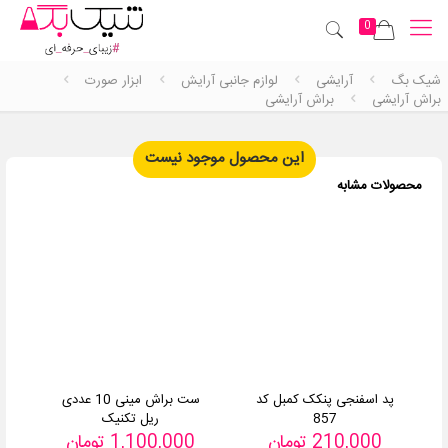
0
شیک بگ
آرایشی
لوازم جانبی آرایش
ابزار صورت
براش آرایشی
براش آرایشی
این محصول موجود نیست
محصولات مشابه
پد اسفنجی پنکک کمبل کد
ست براش مینی 10 عددی
857
ریل تکنیک
210,000
تومان
1,100,000
تومان