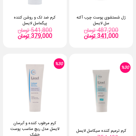
ژل شستشوی پوست چرب آکنه
کرم ضد لک و روشن کننده
سل لایسل
پیگماسل لایسل
قیمت
قیمت
487,200
تومان
541,800
تومان
قیمت
اصلی:
قیمت
اصلی:
341,000
تومان
379,000
تومان
فعلی:
487,200 تومان
فعلی:
بود.
341,000 تومان.
بود.
379,000 توما
%30
%30
کرم مرطوب کننده و آبرسان
لایسل مدل ریچ مناسب پوست
کرم ترمیم کننده سیکاسل لایسل
خشک