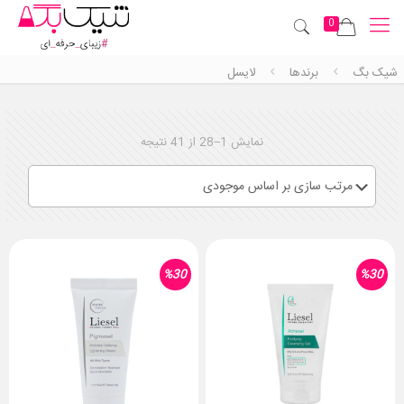
0
شیک بگ
برندها
لایسل
نمایش 1–28 از 41 نتیجه
%30
%30