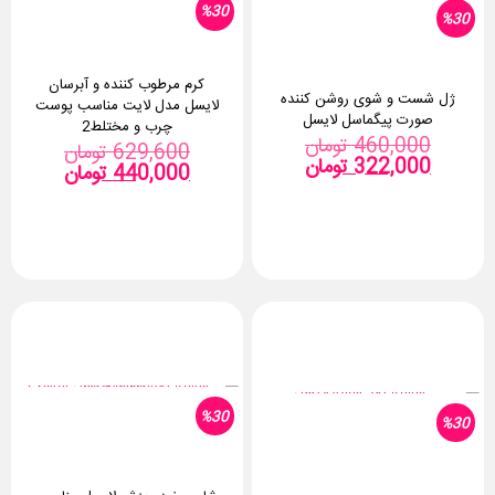
%30
%30
کرم مرطوب کننده و آبرسان
ژل شست و شوی روشن کننده
لایسل مدل لایت مناسب پوست
صورت پیگماسل لایسل
چرب و مختلط2
قیمت
460,000
تومان
قیمت
629,600
تومان
قیمت
اصلی:
322,000
تومان
قیمت
اصلی:
440,000
تومان
فعلی:
460,000 تومان
فعلی:
بود.
322,000 تومان.
بود.
440,000 توما
%30
%30