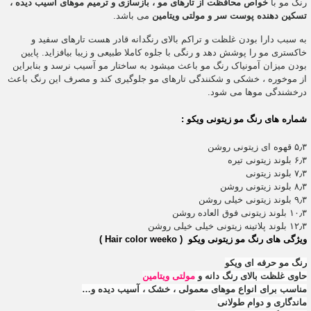
رنگ مو با
خواص محافظت از تارهای مو ، بازسازی و ترمیم موهای آسیب دیده ،
تسکین دهنده پوست سر و مولتی ویتامین
می باشد.
به سبب دارا بودن غلظت و تراکم بالای رنگدانه قادر هست تارهای سفید و
خاکستری مو را پوشش دهد و رنگی با جلوه کاملا طبیعی و زیبا بیافزاید.
پایین
بودن میزان آمونیاک رنگ مو باعث میشود به ساختار مو آسیب نرسد و بنابراین
از موخوره ، خشکی و شکنندگی تارهای مو جلوگیری کند و مصرف این رنگ باعث
درخشندگی موها می شود.
شماره های رنگ مو زیتونی ویکو :
۵٫۳ قهوه ای زیتونی روشن
۶٫۳ بلوند زیتونی تیره
۷٫۳ بلوند زیتونی
۸٫۳ بلوند زیتونی روشن
۹٫۳ بلوند زیتونی خیلی روشن
۱۰٫۳ بلوند زیتونی فوق العاده روشن
۱۲٫۳ بلوند پلاتینه زیتونی خیلی خیلی روشن
ویژگی های رنگ مو زیتونی ویکو ( Hair color weeko )
رنگ مو حرفه ای ویکو
حاوی غلظت بالای رنگ دانه و
مولتی ویتامین
مناسب برای انواع موهای معمولی ، خشک ، آسیب دیده و…
ماندگاری و دوام طولانی