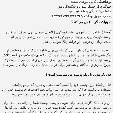
پوشانندگی کامل موهای سفید
جلوگیری از خشک شدن و شکنندگی مو
حفظ درخشندگی و شفافیت مو
شماره مجوز بهداشت: ۱۴۲۲۴۳۱۲۳۲۸۳۷۲۲۹
آمونیاک چگونه عمل می کند؟
آمونیاک با افزایش pH می تواند کوتیکول ( لایه ی بیرونی موی سر) را باز کند و
توسط کورتکس (لایه ی بعد از کوتیکول) تجزیه گردد. همین امر دلیلی بر اثر
بخشی زیاد این ترکیب در فرایند رنگ مو می باشد.
با وجود اثر بخشی فراوان این رنگ ها می توان شاهد خشک شدن موها بعد از
رنگ شدن با آن ها بود. زیرا با رسیدن آمونیاک به لایه ی کورتکس ، رطوبت hair
توسط این ماده جذب می گردد. موهایی که از این طریق آسیب می‌بینند معمولا
شروع به ریزش می‌کنند و همچنین برای ترمیم شدن باید زمان زیادی را صبر کنید.
چه
رنگ مویی
با رنگ پوست من متناسب است ؟
قبل از اینکه نوع پوست خود را تست کنید، مطمئن شوید که از نور طبیعی
استفاده می کنید، چرا که نور مصنوعی می تواند تغییرات ظاهری پوست خود را با
توجه به تغییر رنگ جزئی ایجاد شده توسط انواع مختلف لامپ ها تغییر دهد.
این راهنما یک گزینه عالی برای تعریف درست پوست شما را ارائه می دهد. برای
بررسی سریع، ما توصیه می کنیم کف دست خود را بالا ببرید و نگاهی به رگه ها
در دست و مچ دست خود بیاندازید. اگر رگهای شما یک رنگ آبی یا بنفش داشته