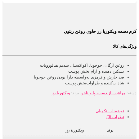
کرم دست ویکتوریا رز حاوی روغن زیتون
ویژگی‌های کالا
روغن آرگان، جوجوبا، آکواکسیل، سدیم هیالورونات
تسکین دهنده و آرام بخش پوست
ضد خارش و قرمزی به‌واسطه دارا بودن روغن جوجوبا
شاداب‌کننده و طراوات‌بخش پوست
دسته:
مراقبت از دست، پا و ناخن
برند:
ویکتوریا رز
توضیحات تکمیلی
نظرات (0)
برند
ویکتوریا رز