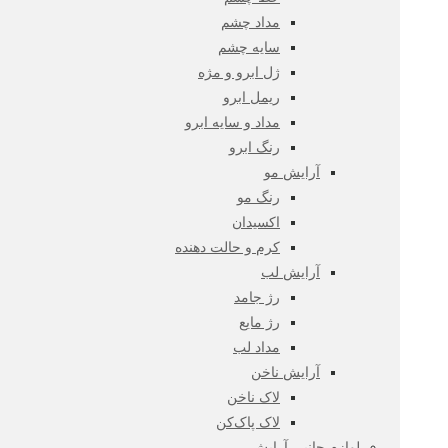
مداد چشم
سایه چشم
ژل ابرو و مژه
ریمل ابرو
مداد و سایه ابرو
رنگ ابرو
آرایش مو
رنگ مو
اکسیدان
کرم و حالت دهنده
آرایش لب
رژ جامد
رژ مایع
مداد لب
آرایش ناخن
لاک ناخن
لاک پاک‌کن
لوازم جانبی آرایش