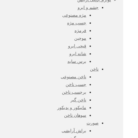
چشم و ابرو
مژه مصنوعی
چسب مژه
فرمژه
موچین
قیچی ابرو
شانه ابرو
برس سایه
ناخن
ناخن مصنوعی
چسب ناخن
برچسب ناخن
ناخن گیر
مانیکور و پدیکور
سوهان ناخن
صورت
براش آرایشی