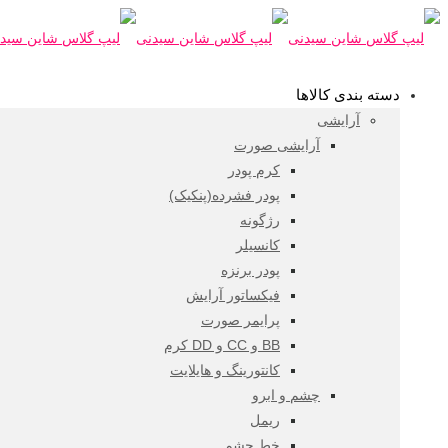
دسته بندی کالاها
آرایشی
آرایشی صورت
کرم پودر
پودر فشرده(پنکیک)
رژگونه
کانسیلر
پودر برنزه
فیکساتور آرایش
پرایمر صورت
BB و CC و DD کرم
کانتورینگ و هایلایت
چشم و ابرو
ریمل
خط چشم