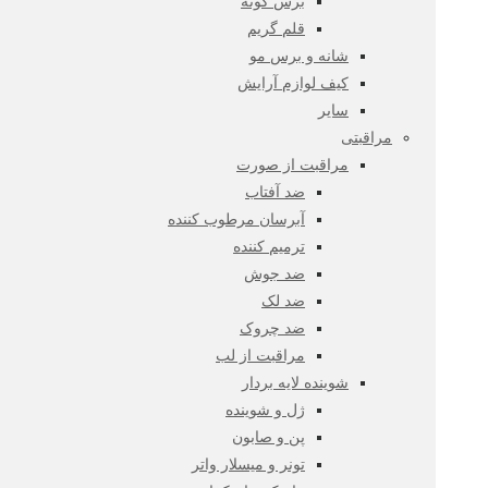
برس گونه
قلم گریم
شانه و برس مو
کیف لوازم آرایش
سایر
مراقبتی
مراقبت از صورت
ضد آفتاب
آبرسان مرطوب کننده
ترمیم کننده
ضد جوش
ضد لک
ضد چروک
مراقبت از لب
شوینده لایه بردار
ژل و شوینده
پن و صابون
تونر و میسلار واتر