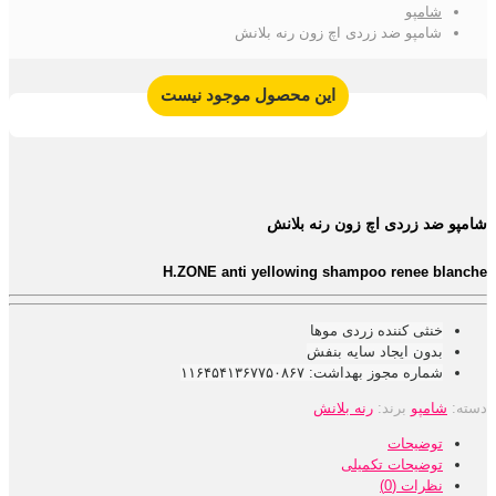
شامپو
شامپو ضد زردی اچ زون رنه بلانش
این محصول موجود نیست
شامپو ضد زردی اچ زون رنه بلانش
H.ZONE anti yellowing shampoo renee blanche
خنثی کننده زردی موها
بدون ایجاد سایه بنفش
شماره مجوز بهداشت: ۱۱۶۴۵۴۱۳۶۷۷۵۰۸۶۷
دسته:
شامپو
برند:
رنه بلانش
توضیحات
توضیحات تکمیلی
نظرات (0)