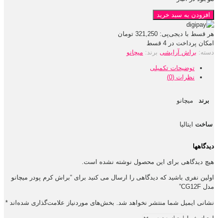
افزودن به سبد خرید
هر قسط با دیجی‌پی:
321,250
تومان
امکان پرداخت در 4 قسط
دسته:
براش آرایشی
برند:
میچانو
توضیحات تکمیلی
نظرات (0)
برند
میچانو
ساخت
ایتالیا
دیدگاهها
هیچ دیدگاهی برای این محصول نوشته نشده است.
اولین نفری باشید که دیدگاهی را ارسال می کنید برای “براش کرم پودر میچانو
مدل CG12F”
نشانی ایمیل شما منتشر نخواهد شد.
بخش‌های موردنیاز علامت‌گذاری شده‌اند
*