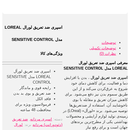
اسپری ضد تعریق لورال LOREAL
مدل SENSITIVE CONTROL
توضیحات
توضیحات تکمیلی
نظرات (0)
ویژگی‌های کالا
معرفی اسپری ضد تعریق لورال
LOREAL مدل SENSITIVE CONTROL
اسپری ضد تعریق لورآل
LOREAL مدل SENSITIVE
اسپری ضد تعریق لورال
، بدن با افزایش
CONTROL
دما و فعالیت، برای کاهش دمای خود
رایحه قوی و ماندگار
شروع به عرق‌کردن می‌کند و از این
ضد تعریق و بوی بد بدن
طریق سموم بدن نیز دفع می‌شود. برای
فاقد الکل
کاهش میزان تعریق و مقابله با بوی
فرمولاسیون ویژه برای
ناخوشایند آن، استفاده از ضدتعریق‌ها
محافظت 48 ساعته
توصیه می‌شود. برند «لورآل» (LOreal) در
زمینه‌ی تولید لوازم آرایشی و محصولات
دسته:
اسپری مردانه
,
ضد تعریق
بهداشتی یکی از مطرح‌ترین برند‌های
(دئودورانت) مردانه
برند:
لورال
جهان است و برای رفع نیاز