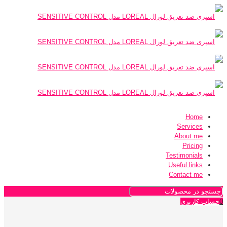
Home
Services
About me
Pricing
Testimonials
Useful links
Contact me
0
حساب کاربری