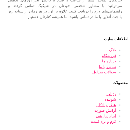
خریداری نمایید. شما از ساعت 9 صبح تا 5عصر بجز روزهای تعطیل
می‌توانید با مشاور شخصی خودتان در شیکبگ تماس گرفته و
راهنمایی‌های لازم را دریافت کنید. علاوه بر آن، در هر زمان از شبانه روز
با چت آنلاین با ما در تماس باشید. ما همیشه کنارتان هستیم.
اطلاعات سایت
بلاگ
فروشگاه
درباره ما
تماس با ما
سوالات متداول
محصولات
رژ لب
شوینده
عطر و ادکلن
آرایش صورت
ابزار آرایشی
کرم و نرم کننده