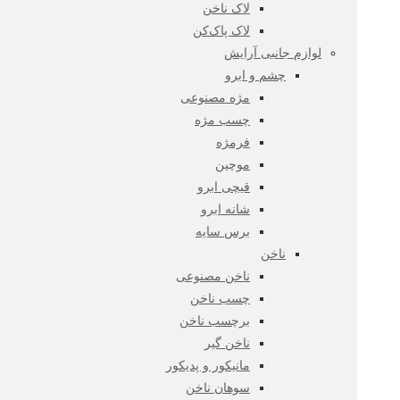
لاک ناخن
لاک پاک‌کن
لوازم جانبی آرایش
چشم و ابرو
مژه مصنوعی
چسب مژه
فرمژه
موچین
قیچی ابرو
شانه ابرو
برس سایه
ناخن
ناخن مصنوعی
چسب ناخن
برچسب ناخن
ناخن گیر
مانیکور و پدیکور
سوهان ناخن