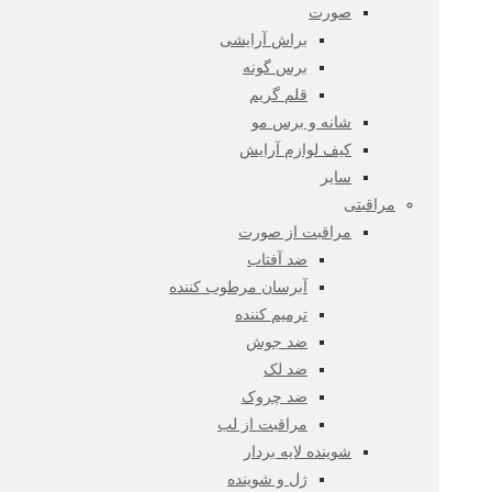
صورت
براش آرایشی
برس گونه
قلم گریم
شانه و برس مو
کیف لوازم آرایش
سایر
مراقبتی
مراقبت از صورت
ضد آفتاب
آبرسان مرطوب کننده
ترمیم کننده
ضد جوش
ضد لک
ضد چروک
مراقبت از لب
شوینده لایه بردار
ژل و شوینده