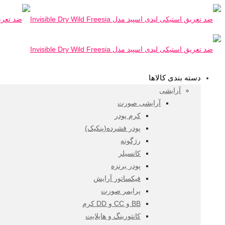
دسته بندی کالاها
آرایشی
آرایشی صورت
کرم پودر
پودر فشرده(پنکیک)
رژگونه
کانسیلر
پودر برنزه
فیکساتور آرایش
پرایمر صورت
BB و CC و DD کرم
کانتورینگ و هایلایت