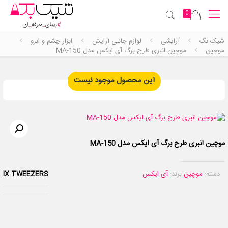
0
شیک بگ
آرایشی
لوازم جانبی آرایش
ابزار چشم و ابرو
موچین
موچین انبری طرح برگ آی ایکس مدل MA-150
این محصول موجود نیست
موچین انبری طرح برگ آی ایکس مدل MA-150
دسته:
موچین
برند:
آی ایکس
IX TWEEZERS