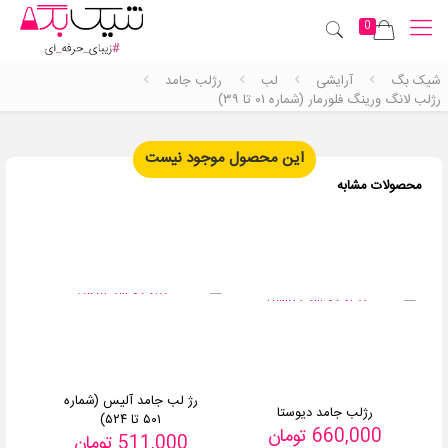
0
شیک بگ
آرایشی
لب
رژلب جامد
رژلب لانگ ورینگ فلورمار (شماره ۰۱ تا ۳۹)
این محصول موجود نیست
محصولات مشابه
رژ لب جامد آلیس (شماره
رژلب جامد دیوستا
۵۰۱ تا ۵۲۴)
660,000
تومان
511,000
تومان