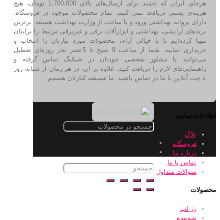
هرجای ایران که باشید برای ارسال‌های بالای 1،700،000 تومان، هیچ
هزینه‌ی پستی دریافت نمی کنیم. تمام محصولات موجود در فروشگاه،
دارای پروانه بهداشتی ورود و یا ساخت از وزارت بهداشت هستند. برترین‌
برندهای آرایشی، بهداشتی و ابزارآلات برقی و غیربرقی مرتبط را برایتان
مهیا کرده‌ایم تا با خیالی آرام، محصولات مورد نیازتان را انتخاب و
خریداری نمایید. شما از ساعت 9 صبح تا 5عصر بجز روزهای تعطیل
می‌توانید با مشاور شخصی خودتان در شیکبگ تماس گرفته و
راهنمایی‌های لازم را دریافت کنید. علاوه بر آن، در هر زمان از شبانه روز
با چت آنلاین با ما در تماس باشید. ما همیشه کنارتان هستیم.
اطلاعات سایت
بلاگ
فروشگاه
درباره ما
تماس با ما
سوالات متداول
محصولات
رژ لب
شوینده