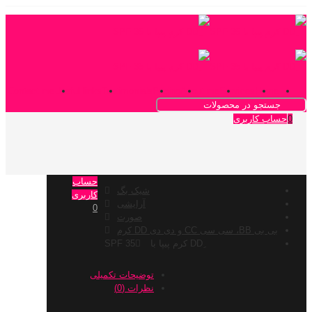
Contact me
Useful links
Testimonials
Pricing
About me
Services
Home
0
حساب کاربری
حساب
شیک بگ
کاربری
آرایشی
0
صورت
بی بی BB، سی سی CC و دی دی DD کرم
توضیحات تکمیلی
نظرات (0)