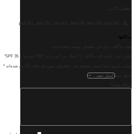
مقدار
30میل
رنگ
pipa 201, pipa 202, pipa 203, pipa 204, pipa 205, pipa 206
دیدگاهها
هیچ دیدگاهی برای این محصول نوشته نشده است.
اولین نفری باشید که دیدگاهی را ارسال می کنید برای “ِDD کرم پیپا با SPF 35”
نشانی ایمیل شما منتشر نخواهد شد.
بخش‌های موردنیاز علامت‌گذاری شده‌اند
*
امتیاز شما
دیدگاه شما
*