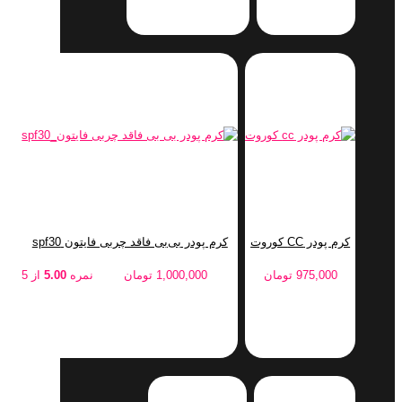
کرم پودر CC کوروت
کرم پودر بی‌بی فاقد چربی فایتون spf30
975,000
تومان
1,000,000
تومان
نمره
5.00
از 5