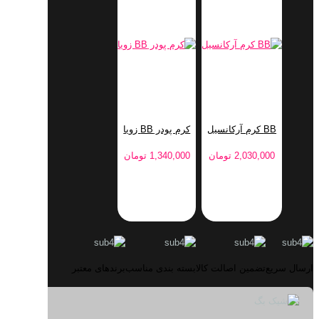
BB کرم آرکانسیل
کرم پودر BB زویا
2,030,000
تومان
1,340,000
تومان
ارسال سریع
تضمین اصالت کالا
بسته بندی مناسب
برندهای معتبر