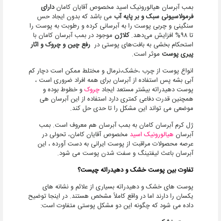
بمب آبرسان هیالورونیک اسید مخصوص آقایان کامان
دارای
فرمولاسیونی سبک و بر پایه آب
می باشد که بدون ایجاد حس
سنگینی و چربی پوست را به آبرسانی کرده و رطوبت به پوست را
تا ۹۸% افزایش می‌دهد.
کلاژن
موجود در بمب آبرسان کامان با
استحکام بخشی به بافت‌های پوستی در
رفع چین و چروک و اثار
پیری پوست
موثر است.
انواع پوست از چرب ،خشک،نرمال و مختلط ممکن است دچار کم
آبی بشه پس استفاده از آبرسان برای همه افراد ضروری است ،
پوست دهیدراته بیشتر مستعد ایجاد
چروک
و خطوط بوده و
همچنین قدرت دفاعی کمتری دارد استفاده از این آبرسان هی
موضعی می تواند این مشکل را تا حدی حل کند.
ژل کرم آبرسان کامان به بمب آبرسان هم معروف است. بمب
آبرسان
هیالورونیک اسید
مخصوص آقایان کامان، تحولی در
عرصه محصولات مراقبت از پوست ایرانی به دست آورده ، این
آبرسان باعث لیفتینگ و سفت شدن پوست می شود.
تفاوت بین پوست خشک و دهیدراته چیست؟
پوست های خشک و دهیدراته بسیاری از علائم و نشانه های
یکسان را دارند اما در واقع کاملاً مشخص هستند. در اینجا توضیح
داده می شود که چگونه این دو مشکل پوستی متفاوت است: