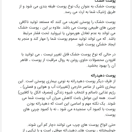
پوست خشک
پوست خشک به عنوان یک نوع پوست طبقه بندی می شود و از
طریق ژنتیک شما به ارث می رسد.
پوست خشک را پوستی تعریف می کنند که مستعد تولید ناکافی
چربی های طبیعی پوست می باشد. علاوه بر این ، پوست خشک
می تواند به عدم تعادل هورمونی یا تیروئید تحت فشار مرتبط
باشد. که می تواند تولید سموم پوست شما را مهار کند و منجر به
ایجاد خشکی پوست شود.
در حالی که نوع پوست خشک قابل تغییر نیست ، می توانید با
افزودن محصولات حاوی روغن به روال مراقبت از پوست ، ظاهر
آن را بهبود بخشید.
پوست دهیدراته
از طرف دیگر پوست دهیدراته به نوعی بیماری پوستی است. این
بیماری ناشی از عناصر خارجی (تغییرات آب و هوایی و فصلی) ،
رژیم غذایی ناسالم و انتخاب شیوه زندگی (مصرف الکل یا کافئین)
است. همه این عوامل باعث کاهش میزان آب پوست شما می
شوند. یک نکته مهم و اساسی این است که دهیدراته بودن
پوست با کمبود آب سنجیده می شود ، نه با کمبود چربی های
پوست.
حتی انواع پوست های چرب می توانند دچار کم آبی شوند.
خوشبختانه ، پوست های دهیدراته موقتی است و با ترکیبی از