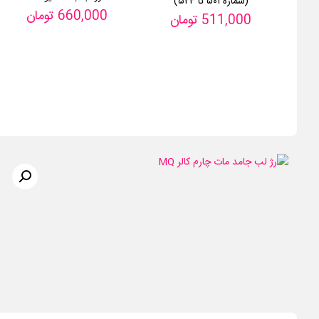
(شماره ۵۰۱ تا ۵۲۴)
660,000
تومان
511,000
تومان