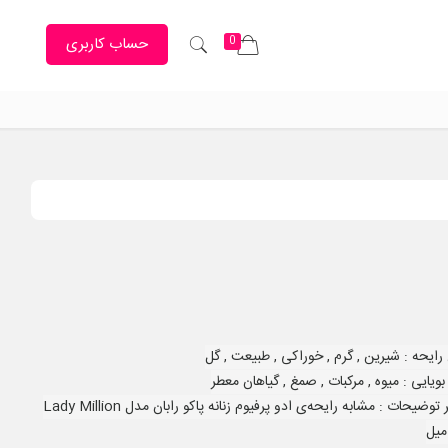
0
حساب کاربری
رایحه :
شیرین , گرم , خوراکی , طبیعت , گل
ویایی :
میوه , مرکبات , صمغ , گیاهان معطر
ر توضیحات :
مشابه رایحه‌ی ادو پرفیوم زنانه پاکو رابان مدل Lady Million