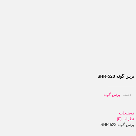
برس گونه SHR-523
دسته:
برس گونه
توضیحات
نظرات (0)
برس گونه SHR-523