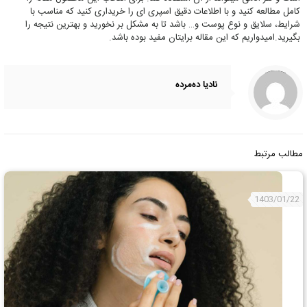
کامل مطالعه کنید و با اطلاعات دقیق اسپری ای را خریداری کنید که مناسب با
شرایط، سلایق و نوع پوست و… باشد تا به مشکل بر نخورید و بهترین نتیجه را
بگیرید.امیدواریم که این مقاله برایتان مفید بوده باشد.
/home10/shikbagi/public_html/wp-content/themes/betheme/includes/content-single.php
Notice
on line
288
: Trying to access array offset on value of type null in
نادیا ده‌مرده
مطالب مرتبط
1403/01/22