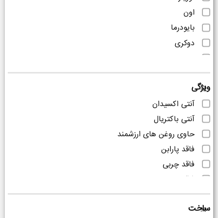
اون
بایودرما
دوکری
سیتودرم
کلوران
ویژگی
لایسل
میس ادن
آنتی اکسیدان
آنتی باکتریال
حاوی روغن های ارزشمند
فاقد پارابن
فاقد چربی
فاقد سولفات
ویتامینه
ساخت