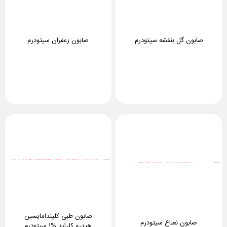
صابون گل بنفشه سیتودرم
صابون زعفران سیتودرم
صابون طبی کلیندامایسین
صابون نعناع سیتودرم
هیدرو کلراید %۱ سیتودرم