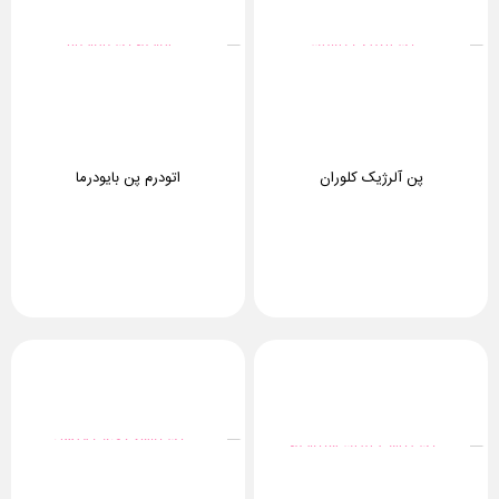
پن آلرژیک کلوران
اتودرم پن بایودرما