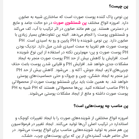
پن چیست؟
پن نوعی پاک کننده پوست صورت است که ساختاری شبیه به صابون
دارد. امروزه انواع مختلف
پن شستشوی صورت
در دو حالت جامد و مایع
در دسترس هستند. پن هم مانند صابون در اثر ترکیب با آب، کف می‌کند
و شستشوی پوست را انجام می‌دهد. البته پن تفاوت‌های بسیار زیادی با
صابون دارد. پن نوعی شوینده با PH پایین و رو به اسیدی است. PH
پوست صورت هم تقریبا به سمت اسیدی شدن میل دارد. نزدیک بودن
PH پوست صورت و پن؛ مهم‌ترین نکته در استفاده از این نوع شوینده
است. افزایش یا کاهش بیش از حد PH پوست صورت منجر به ایجاد
مشکلات جدی خواهد شد. افزایش PH و قلیایی شدن پوست باعث حذف
چربی‌های لازم، ایجاد جوش، آکنه و… می‌شود. کاهش بیش از حد PH
نیز منجر به ایجاد خشکی، چین و چروک و حتی حساسیت‌های پوستی
خواهد شد. به همین علت باید برای شستشو پوست صورت از محصولاتی
با PH مناسب استفاده کنید. پن‌ها محصولاتی هستند که PH شبیه به PH
پوست صورت داشته و مانع از ایجاد مشکلات پوستی می‌شوند.
پن مناسب چه پوست‌هایی است؟
امروزه انواع مختلفی از شوینده‌های صورت را با ایجاد تغییرات کوچک و
استاندارد در ترکیب اصلی آن‌ها تولید می‌کنند. ایجاد تغییر در فرمولاسیون
پن هم منجر به تولید شوینده‌هایی مناسب برای انواع پوست می‌شود. در
حال حاضر طیف گسترده‌ای از پن که برای پوست‌های چرب، خشک،