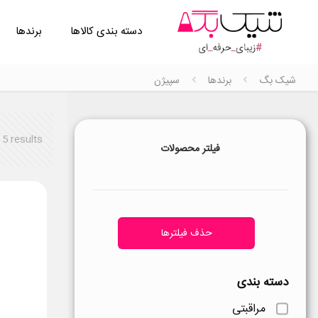
دسته بندی کالاها
برندها
شیک بگ
برندها
سپیژن
 5 results
فیلتر محصولات
حذف فیلترها
دسته بندی
مراقبتی