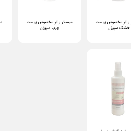
 واتر مخصوص پوست
میسلار واتر مخصوص پوست
سر
خشک سپیژن
چرب سپیژن