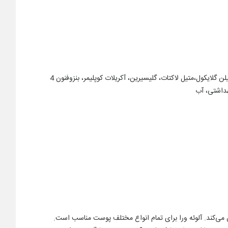
، عصاره آلوئه ورا، آلانتوئین، بیزابولول، عصاره برگ کاملیا سیننسیس (چای سبز)، کوکوآمید پروپیل بتائین، سدیم لوریل اتر سولفات، پروپیلن گلایکول،متیل لاکتات، گلیسیرین، آکریلات کوپلیمر، بنزوفنون 4
ن می‌کند. آلوئه ورا برای تمام انواع مختلف پوست مناسب است.